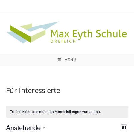
Zum
Inhalt
springen
MENÜ
Für Interessierte
Es sind keine anstehenden Veranstaltungen vorhanden.
Anstehende
A
V
L
e