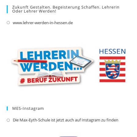
Zukunft Gestalten. Begeisterung Schaffen. Lehrerin
Oder Lehrer Werden!
www.lehrer-werden-in-hessen.de
Opens
in
a
new
tab
MES-Instagram
Die Max-Eyth-Schule ist jetzt auch auf Instagram zu finden
Opens
in
a