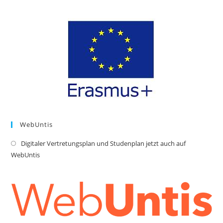
in
a
new
tab
WebUntis
Digitaler Vertretungsplan und Studenplan jetzt auch auf
Op
WebUntis
in
a
ne
tab