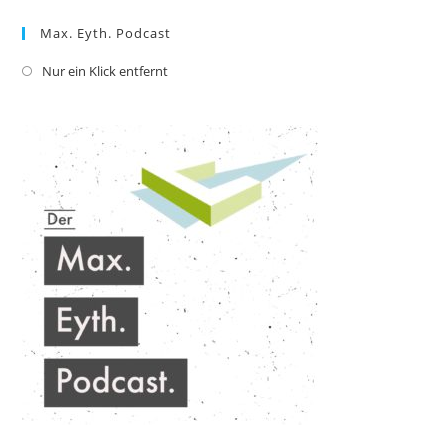
Max. Eyth. Podcast
Nur ein Klick entfernt
Opens
in
a
new
tab