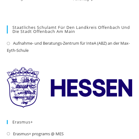
Staatliches Schulamt Für Den Landkreis Offenbach Und
Die Stadt Offenbach Am Main
Aufnahme- und Beratungs-Zentrum für InteA (ABZ) an der Max-
Op
Eyth-Schule
in
a
ne
tab
Erasmus+
Erasmus+ programs @ MES
Opens