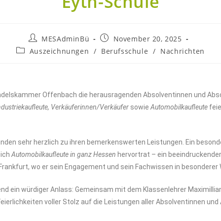
Eyth-Schule
MESAdminBü
November 20, 2025
Auszeichnungen
/
Berufsschule
/
Nachrichten
andelskammer Offenbach die herausragenden Absolventinnen und Abs
ndustriekaufleute, Verkäuferinnen/Verkäufer
sowie
Automobilkaufleute
fei
enden sehr herzlich zu ihren bemerkenswerten Leistungen. Ein besond
eich
Automobilkaufleute in ganz Hessen
hervortrat – ein beeindruckender
Frankfurt, wo er sein Engagement und sein Fachwissen in besonderer 
end ein würdiger Anlass: Gemeinsam mit dem Klassenlehrer Maximilli
eierlichkeiten voller Stolz auf die Leistungen aller Absolventinnen un