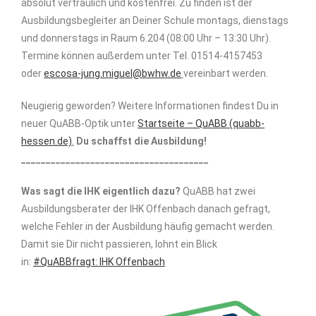
absolut vertraulich und kostenfrei. Zu finden ist der
Ausbildungsbegleiter an Deiner Schule montags, dienstags
und donnerstags in Raum 6.204 (08:00 Uhr – 13:30 Uhr).
Termine können außerdem unter Tel. 01514-4157453
oder
escosa-jung.miguel@bwhw.de
vereinbart werden.
Neugierig geworden? Weitere Informationen findest Du in
neuer QuABB-Optik unter
Startseite – QuABB (quabb-
hessen.de)
.
Du schaffst die Ausbildung!
______________________________________
Was sagt die IHK eigentlich dazu?
QuABB hat zwei
Ausbildungsberater der IHK Offenbach danach gefragt,
welche Fehler in der Ausbildung häufig gemacht werden.
Damit sie Dir nicht passieren, lohnt ein Blick
in:
#QuABBfragt: IHK Offenbach