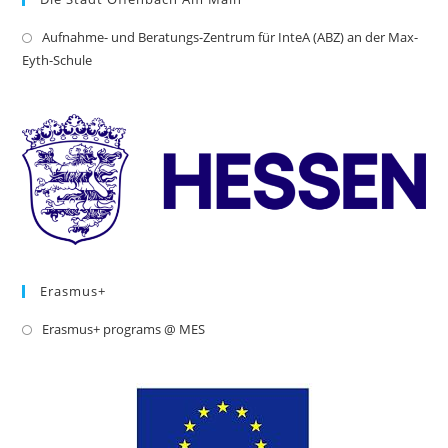
Aufnahme- und Beratungs-Zentrum für InteA (ABZ) an der Max-
Op
Eyth-Schule
in
a
ne
tab
Erasmus+
Erasmus+ programs @ MES
Opens
in
a
new
tab