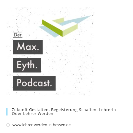
a
new
tab
Zukunft Gestalten. Begeisterung Schaffen. Lehrerin
Oder Lehrer Werden!
www.lehrer-werden-in-hessen.de
Opens
in