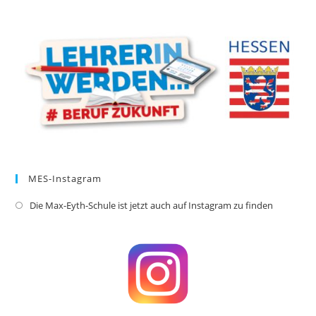
a
new
tab
MES-Instagram
Die Max-Eyth-Schule ist jetzt auch auf Instagram zu finden
Opens
in
a
new
tab