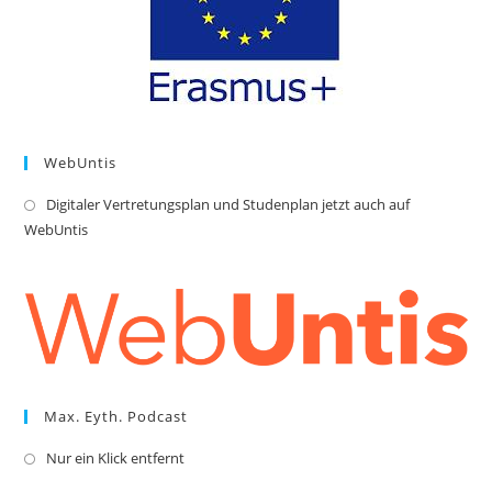
WebUntis
Digitaler Vertretungsplan und Studenplan jetzt auch auf
Op
WebUntis
in
a
ne
tab
Max. Eyth. Podcast
Nur ein Klick entfernt
Opens
in