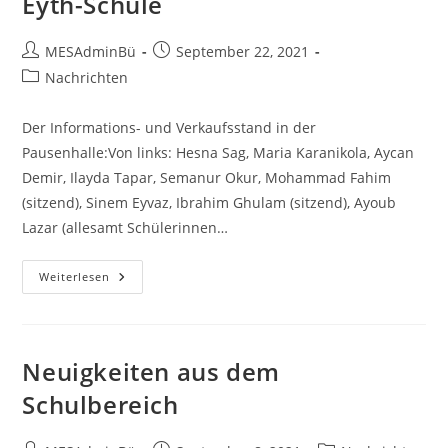
Eyth-Schule
Beitrags-
Beitrag
MESAdminBü
September 22, 2021
Autor:
veröffentlicht:
Beitrags-
Nachrichten
Kategorie:
Der Informations- und Verkaufsstand in der
Pausenhalle:Von links: Hesna Sag, Maria Karanikola, Aycan
Demir, Ilayda Tapar, Semanur Okur, Mohammad Fahim
(sitzend), Sinem Eyvaz, Ibrahim Ghulam (sitzend), Ayoub
Lazar (allesamt Schülerinnen…
Alternativen
Weiterlesen
Zu
Hungerlöhnen
Und
Mega-
Profiten
–
Neuigkeiten aus dem
Aktionswoche
Des
Schulbereich
Fairen
Handels
Vom
10.