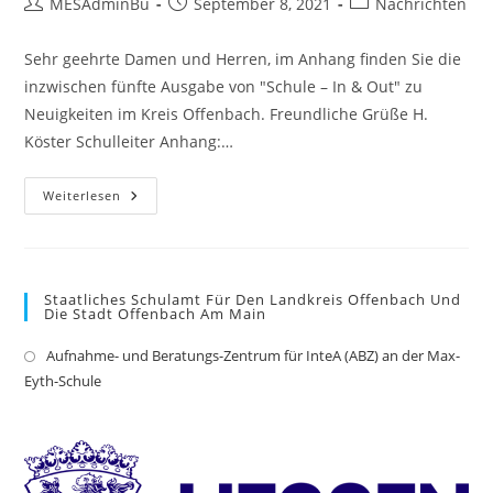
Beitrags-
Beitrag
Beitrags-
MESAdminBü
September 8, 2021
Nachrichten
Bis
Autor:
veröffentlicht:
Kategorie:
24.
September
2021
Sehr geehrte Damen und Herren, im Anhang finden Sie die
An
inzwischen fünfte Ausgabe von "Schule – In & Out" zu
Der
Max-
Neuigkeiten im Kreis Offenbach. Freundliche Grüße H.
Eyth-
Schule
Köster Schulleiter Anhang:…
Neuigkeiten
Weiterlesen
Aus
Dem
Schulbereich
Staatliches Schulamt Für Den Landkreis Offenbach Und
Die Stadt Offenbach Am Main
Aufnahme- und Beratungs-Zentrum für InteA (ABZ) an der Max-
Op
Eyth-Schule
in
a
ne
tab