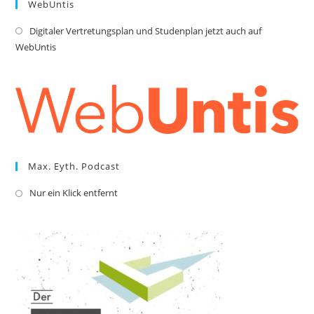
WebUntis
Digitaler Vertretungsplan und Studenplan jetzt auch auf
Op
WebUntis
in
a
ne
tab
Max. Eyth. Podcast
Nur ein Klick entfernt
Opens
in
a
new
tab