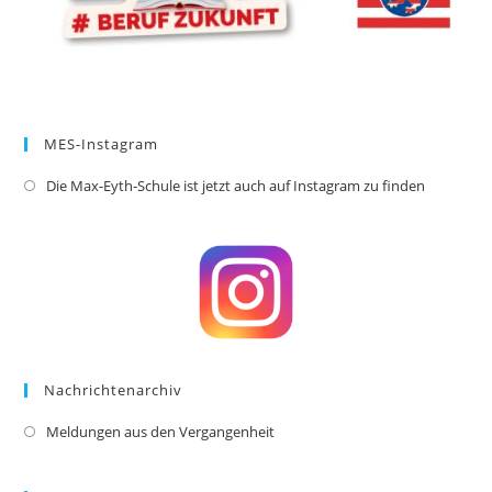
MES-Instagram
Die Max-Eyth-Schule ist jetzt auch auf Instagram zu finden
Opens
in
a
new
tab
Nachrichtenarchiv
Meldungen aus den Vergangenheit