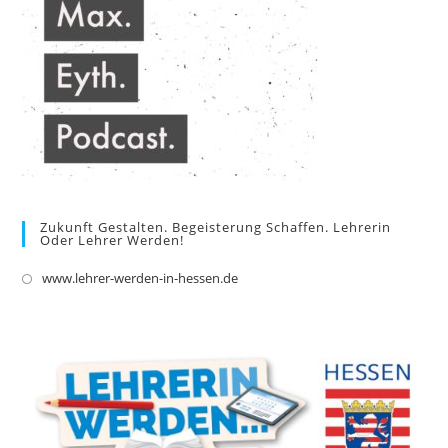
Zukunft Gestalten. Begeisterung Schaffen. Lehrerin
Oder Lehrer Werden!
www.lehrer-werden-in-hessen.de
Opens
in
a
new
tab