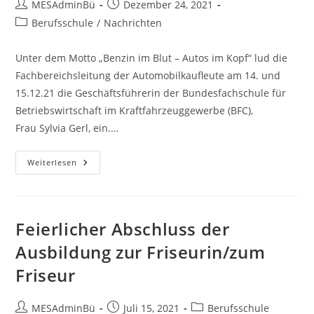
Max-
Beitrags-
Beitrag
MESAdminBü
Dezember 24, 2021
Eyth-
Autor:
veröffentlicht:
Beitrags-
Berufsschule
Schule
/
Nachrichten
Kategorie:
Unter dem Motto „Benzin im Blut – Autos im Kopf“ lud die
Fachbereichsleitung der Automobilkaufleute am 14. und
15.12.21 die Geschäftsführerin der Bundesfachschule für
Betriebswirtschaft im Kraftfahrzeuggewerbe (BFC),
Frau Sylvia Gerl, ein.…
Benzin
Weiterlesen
Im
Blut
–
Autos
Im
Kopf
Feierlicher Abschluss der
Ausbildung zur Friseurin/zum
Friseur
Beitrags-
Beitrag
Beitrags-
MESAdminBü
Juli 15, 2021
Berufsschule