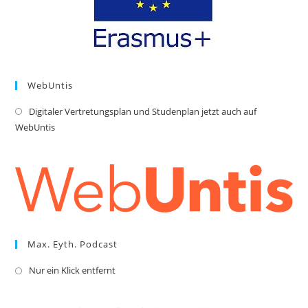
WebUntis
Digitaler Vertretungsplan und Studenplan jetzt auch auf
Op
WebUntis
in
a
ne
tab
Max. Eyth. Podcast
Nur ein Klick entfernt
Opens
in
a