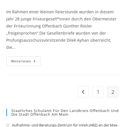
Autor:
veröffentlicht:
Kategorie:
Im Rahmen einer kleinen Feierstunde wurden in diesem
Jahr 28 junge Friseurgesell*innen durch den Obermeister
der Friseurinnung Offenbach Günther Rösler
„freigesprochen“.Die Gesellenbriefe wurden von der
Prüfungsausschussvorsitzende Dilek Ayhan überreicht,
die…
Feierlicher
Weiterlesen
Abschluss
Der
Ausbildung
Zur
Friseurin/zum
Friseur
1
2
Gehe zur vorherigen Se
Staatliches Schulamt Für Den Landkreis Offenbach Und
Die Stadt Offenbach Am Main
Aufnahme- und Beratungs-Zentrum für InteA (ABZ) an der Max-
Op