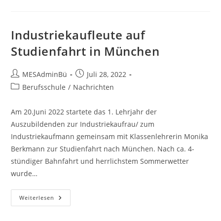
MFAs:
So
Gelingt
Die
Ausbildung
Industriekaufleute auf
Studienfahrt in München
Beitrags-
Beitrag
MESAdminBü
Juli 28, 2022
Autor:
veröffentlicht:
Beitrags-
Berufsschule
/
Nachrichten
Kategorie:
Am 20.Juni 2022 startete das 1. Lehrjahr der
Auszubildenden zur Industriekaufrau/ zum
Industriekaufmann gemeinsam mit Klassenlehrerin Monika
Berkmann zur Studienfahrt nach München. Nach ca. 4-
stündiger Bahnfahrt und herrlichstem Sommerwetter
wurde…
Industriekaufleute
Weiterlesen
Auf
Studienfahrt
In