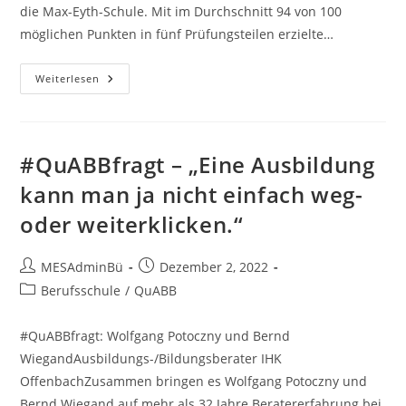
die Max-Eyth-Schule. Mit im Durchschnitt 94 von 100
möglichen Punkten in fünf Prüfungsteilen erzielte…
Mit
Weiterlesen
Vollgas
Zum
Hessenbesten!
#QuABBfragt – „Eine Ausbildung
kann man ja nicht einfach weg-
oder weiterklicken.“
Beitrags-
Beitrag
MESAdminBü
Dezember 2, 2022
Autor:
veröffentlicht:
Beitrags-
Berufsschule
/
QuABB
Kategorie:
#QuABBfragt: Wolfgang Potoczny und Bernd
WiegandAusbildungs-/Bildungsberater IHK
OffenbachZusammen bringen es Wolfgang Potoczny und
Bernd Wiegand auf mehr als 32 Jahre Beratererfahrung bei