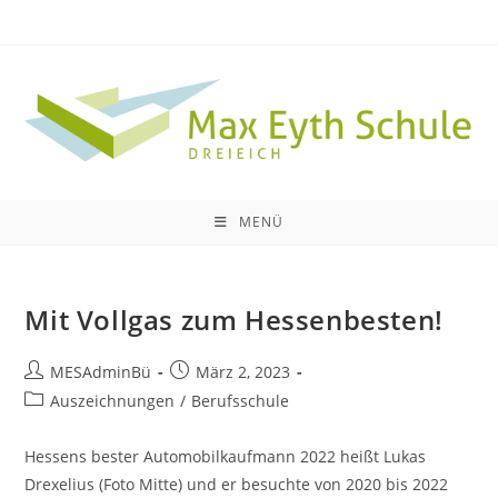
Zum
Inhalt
springen
MENÜ
Mit Vollgas zum Hessenbesten!
Beitrags-
Beitrag
MESAdminBü
März 2, 2023
Autor:
veröffentlicht:
Beitrags-
Auszeichnungen
/
Berufsschule
Kategorie:
Hessens bester Automobilkaufmann 2022 heißt Lukas
Drexelius (Foto Mitte) und er besuchte von 2020 bis 2022