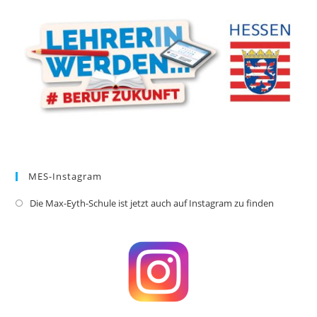
new
tab
MES-Instagram
Die Max-Eyth-Schule ist jetzt auch auf Instagram zu finden
Opens
in
a
new
tab