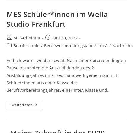
München
MES Schüler*innen im Wella
Studio Frankfurt
Beitrags-
Beitrag
MESAdminBü
Juni 30, 2022
Autor:
veröffentlicht:
Beitrags-
Berufsschule
/
Berufsvorbereitungsjahr
/
InteA
/
Nachricht
Kategorie:
Endlich war es wieder soweit! Nach einer Corona bedingten
Pause besuchten die Auszubildenden des 2.
Ausbildungsjahres im Friseurhandwerk gemeinsam mit
Schüler*innen aus einer Klasse des
Berufsvorbereitungsjahres, einer InteA Klasse und…
MES
Weiterlesen
Schüler*innen
Im
Wella
Studio
Frankfurt
„Meine Zukunft in der EU?!“ –