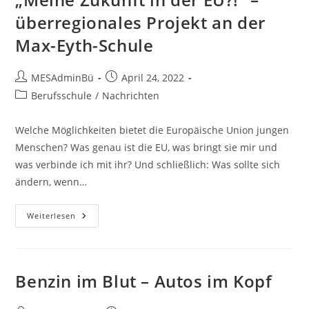
überregionales Projekt an der
Max-Eyth-Schule
Beitrags-
Beitrag
MESAdminBü
April 24, 2022
Autor:
veröffentlicht:
Beitrags-
Berufsschule
/
Nachrichten
Kategorie:
Welche Möglichkeiten bietet die Europäische Union jungen
Menschen? Was genau ist die EU, was bringt sie mir und
was verbinde ich mit ihr? Und schließlich: Was sollte sich
ändern, wenn…
„Meine
Weiterlesen
Zukunft
In
Der
EU?!“
–
Überregionales
Benzin im Blut – Autos im Kopf
Projekt
An
Der