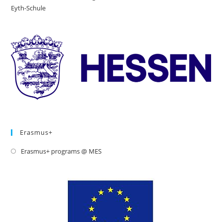
Eyth-Schule
in
a
ne
tab
Erasmus+
Erasmus+ programs @ MES
Opens
in
a
new
tab