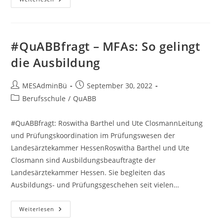
Im
Wella-
Studio
Frankfurt
#QuABBfragt – MFAs: So gelingt
die Ausbildung
Beitrags-
Beitrag
MESAdminBü
September 30, 2022
Autor:
veröffentlicht:
Beitrags-
Berufsschule
/
QuABB
Kategorie:
#QuABBfragt: Roswitha Barthel und Ute ClosmannLeitung
und Prüfungskoordination im Prüfungswesen der
Landesärztekammer HessenRoswitha Barthel und Ute
Closmann sind Ausbildungsbeauftragte der
Landesärztekammer Hessen. Sie begleiten das
Ausbildungs- und Prüfungsgeschehen seit vielen…
#QuABBfragt
Weiterlesen
–