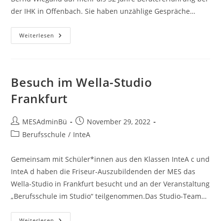
der IHK in Offenbach. Sie haben unzählige Gespräche…
#QuABBfragt
Weiterlesen
–
„Eine
Ausbildung
Kann
Man
Ja
Besuch im Wella-Studio
Nicht
Einfach
Frankfurt
Weg-
Oder
Weiterklicken.“
Beitrags-
Beitrag
MESAdminBü
November 29, 2022
Autor:
veröffentlicht:
Beitrags-
Berufsschule
/
InteA
Kategorie:
Gemeinsam mit Schüler*innen aus den Klassen InteA c und
InteA d haben die Friseur-Auszubildenden der MES das
Wella-Studio in Frankfurt besucht und an der Veranstaltung
„Berufsschule im Studio“ teilgenommen.Das Studio-Team…
Besuch
Weiterlesen