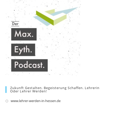
new
tab
Zukunft Gestalten. Begeisterung Schaffen. Lehrerin
Oder Lehrer Werden!
www.lehrer-werden-in-hessen.de
Opens
in
a